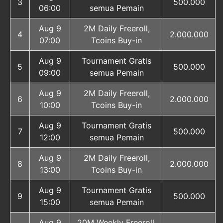
3
500.000
06:00
semua Pemain
Aug 9
2M Daily Freeroll,
4
2.000.000
07:00
Tcoins Buy-in
Aug 9
Tournament Gratis
5
500.000
09:00
semua Pemain
Aug 9
2M Daily Freeroll,
6
2.000.000
10:00
Tcoins Buy-in
Aug 9
Tournament Gratis
7
500.000
12:00
semua Pemain
Aug 9
2M Daily Freeroll,
8
2.000.000
13:00
Tcoins Buy-in
Aug 9
Tournament Gratis
9
500.000
15:00
semua Pemain
Aug 9
20M Weekly Freeroll,