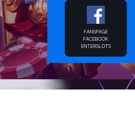
FANSPAGE
FACEBOOK
ENTERSLOTS