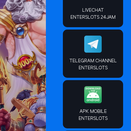
LIVECHAT
ENTERSLOTS 24JAM
TELEGRAM CHANNEL
ENTERSLOTS
APK MOBILE
ENTERSLOTS