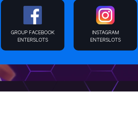
INSTAGRAM
GROUP FACEBOOK
ENTERSLOTS
ENTERSLOTS