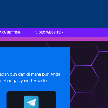
ARA BETTING
VIDEO-WEBSITE
 kapan pun dan di mana pun Anda
pelanggan yang tersedia.